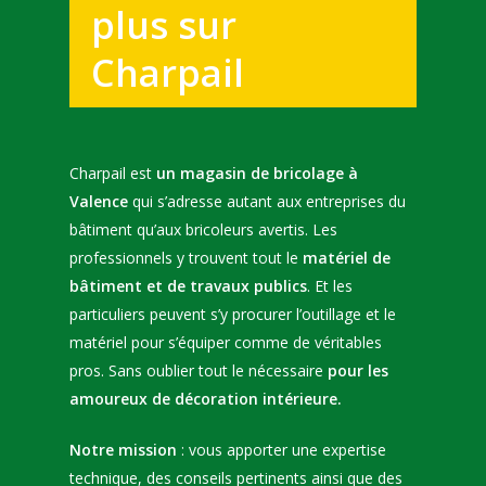
plus sur
Charpail
Accueil
Charpail est
un magasin de bricolage à
L’entreprise
Valence
qui s’adresse autant aux entreprises du
Les agences
bâtiment qu’aux bricoleurs avertis. Les
professionnels y trouvent tout le
matériel de
Matériels et BTP
Agence de Valence
bâtiment et de travaux publics
. Et les
Agence de Davézieux
particuliers peuvent s’y procurer l’outillage et le
Décoration
matériel pour s’équiper comme de véritables
Agence de Saint-Paul-
TEL : 04 75 81 32 
pros. Sans oublier tout le nécessaire
pour les
Romans
amoureux de décoration intérieure.
Notre mission
: vous apporter une expertise
technique, des conseils pertinents ainsi que des